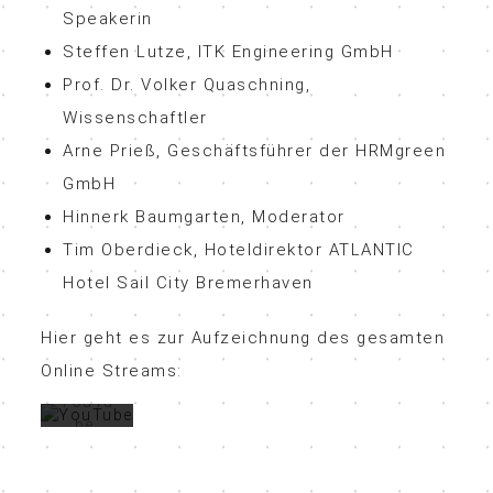
Speakerin
Steffen Lutze, ITK Engineering GmbH
Prof. Dr. Volker Quaschning,
Wissenschaftler
Mit
dem
Arne Prieß, Geschäftsführer der HRMgreen
Laden
GmbH
des
Hinnerk Baumgarten, Moderator
Videos
akzepti
Tim Oberdieck, Hoteldirektor ATLANTIC
eren
Hotel Sail City Bremerhaven
Sie die
Datens
chutze
Hier geht es zur Aufzeichnung des gesamten
rklärun
Online Streams:
g von
YouTu
be.
Mehr
erfahre