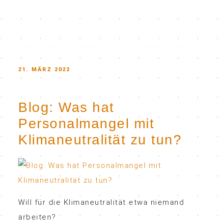
n
Video
laden
YouTub
POSTED
21. MÄRZ 2022
e immer
ON
entsper
ren
Blog: Was hat
Personalmangel mit
Klimaneutralität zu tun?
Will für die Klimaneutralität etwa niemand
arbeiten?