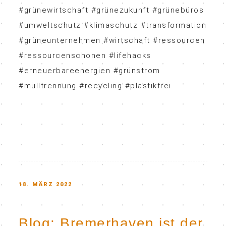
#grünewirtschaft #grünezukunft #grünebüros
#umweltschutz #klimaschutz #transformation
#grüneunternehmen #wirtschaft #ressourcen
#ressourcenschonen #lifehacks
#erneuerbareenergien #grünstrom
#mülltrennung #recycling #plastikfrei
POSTED
18. MÄRZ 2022
ON
Blog: Bremerhaven ist der