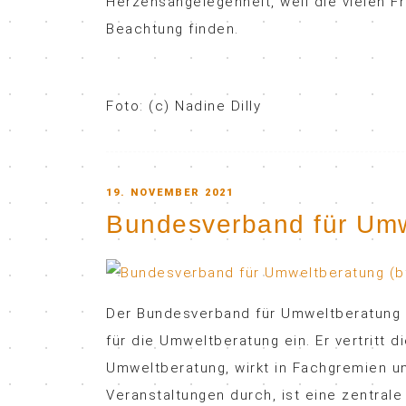
Herzensangelegenheit, weil die vielen Fr
Beachtung finden.
Foto: (c) Nadine Dilly
POSTED
19. NOVEMBER 2021
Bundesverband für Umwe
ON
Der Bundesverband für Umweltberatung e.
für die Umweltberatung ein. Er vertritt 
Umweltberatung, wirkt in Fachgremien un
Veranstaltungen durch, ist eine zentral