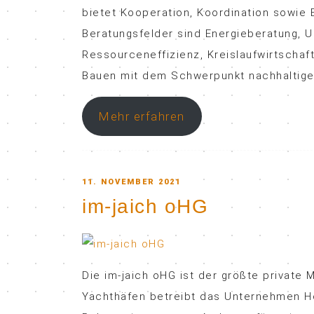
bietet Kooperation, Koordination sowie
Beratungsfelder sind Energieberatung,
Ressourceneffizienz, Kreislaufwirtschaf
Bauen mit dem Schwerpunkt nachhaltige
Mehr erfahren
POSTED
11. NOVEMBER 2021
im-jaich oHG
ON
Die im-jaich oHG ist der größte private
Yachthäfen betreibt das Unternehmen Ho