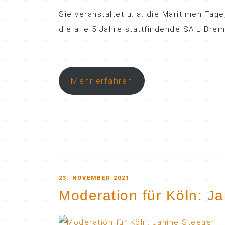
Sie veranstaltet u. a. die Maritimen Ta
die alle 5 Jahre stattfindende SAiL Bre
Mehr erfahren
POSTED
23. NOVEMBER 2021
Moderation für Köln: J
ON