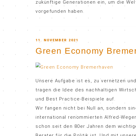
zukünftige Generationen ein, um die Welt 
vorgefunden haben.
POSTED
11. NOVEMBER 2021
Green Economy Breme
ON
Unsere Aufgabe ist es, zu vernetzen und
tragen die Idee des nachhaltigen Wirtsc
und Best Practice-Beispiele auf.
Wir fangen nicht bei Null an, sondern s
international renommierten Alfred-Wegen
schon seit den 80er Jahren dem wichti
Berater für die Politik ist. Und mit un