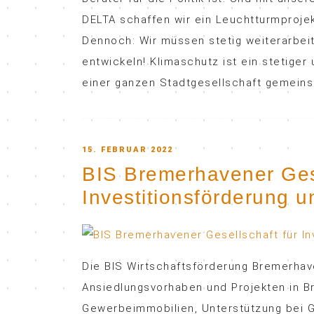
DELTA schaffen wir ein Leuchtturmprojek
Dennoch: Wir müssen stetig weiterarbe
entwickeln! Klimaschutz ist ein stetiger
einer ganzen Stadtgesellschaft gemeinsa
POSTED
15. FEBRUAR 2022
BIS Bremerhavener Gese
ON
Investitionsförderung 
Die BIS Wirtschaftsförderung Bremerhav
Ansiedlungsvorhaben und Projekten in B
Gewerbeimmobilien, Unterstützung bei G