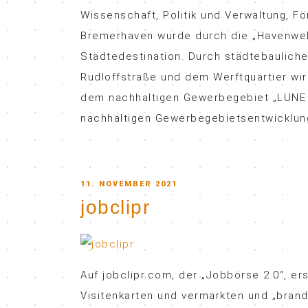
Wissenschaft, Politik und Verwaltung, F
Bremerhaven wurde durch die „Havenwelte
Städtedestination. Durch städtebauliche
Rudloffstraße und dem Werftquartier wird
dem nachhaltigen Gewerbegebiet „LUNE 
nachhaltigen Gewerbegebietsentwicklun
POSTED
11. NOVEMBER 2021
jobclipr
ON
Auf jobclipr.com, der „Jobbörse 2.0“, e
Visitenkarten und vermarkten und „brand