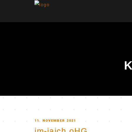
K
POSTED
11. NOVEMBER 2021
im-jaich oHG
ON