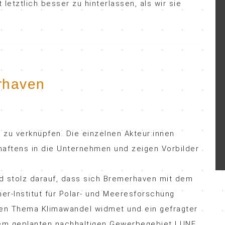
letztlich besser zu hinterlassen, als wir sie
rhaven
 zu verknüpfen. Die einzelnen Akteur:innen
haftens in die Unternehmen und zeigen Vorbilder
ind stolz darauf, dass sich Bremerhaven mit dem
er-Institut für Polar- und Meeresforschung
gen Thema Klimawandel widmet und ein gefragter
serem geplanten nachhaltigen Gewerbegebiet LUNE