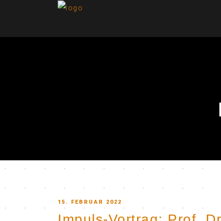
POSTED
15. FEBRUAR 2022
Impuls-Vortrag: Prof. D
ON