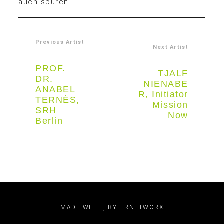
auch spüren.
Previous Artist
Next Artist
PROF.
TJALF
DR.
NIENABE
ANABEL
R, Initiator
TERNÈS,
Mission
SRH
Now
Berlin
MADE WITH
BY
HRNETWORX